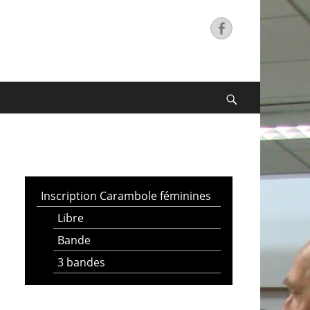
Facebook
Search
Inscription Carambole féminines
Libre
Bande
3 bandes