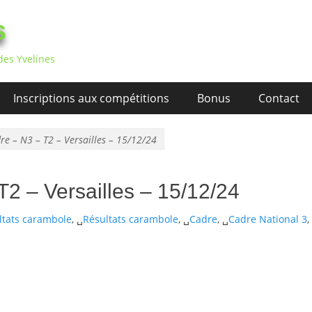
s
des Yvelines
Inscriptions aux compétitions
Bonus
Contact
re – N3 – T2 – Versailles – 15/12/24
T2 – Versailles – 15/12/24
ltats carambole
, ␣
Résultats carambole
, ␣
Cadre
, ␣
Cadre National 3
,