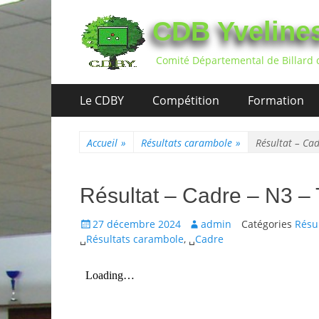
CDB Yveline
Comité Départemental de Billard 
Aller
Premier
Le CDBY
Compétition
Formation
au
menu
contenu
Accueil
»
Résultats carambole
»
Résultat – Cad
Résultat – Cadre – N3 – 
Posté
Auteur
27 décembre 2024
admin
Catégories
Résu
le
␣
Résultats carambole
, ␣
Cadre