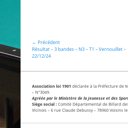
Navigation
← Précédent
Article
Résultat – 3 bandes – N3 – T1 – Vernouillet –
de
précédent :
22/12/24
l’article
Association loi 1901
déclarée à la Préfecture de Ma
– N°3049.
Agréée par le Ministère de la Jeunesse et des Spor
Siège social :
Comité Départemental de Billard des 
Vicinois – 6 rue Claude Debussy – 78960 Voisins l