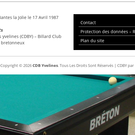
ntes la Jolie le 17 Avril 1987
Contact
ts
Protection des données –
yvelines (CDBY) – Billard Club
Plan du site
e bretonneux
Copyright © 2026
CDB Yvelines
. Tous Les Droits Sont Réservés | CDBY par