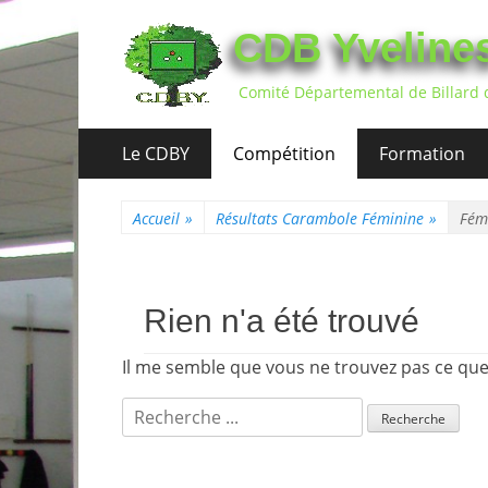
CDB Yveline
Comité Départemental de Billard 
Aller
Premier
Le CDBY
Compétition
Formation
au
menu
contenu
Accueil
»
Résultats Carambole Féminine
»
Fém
Rien n'a été trouvé
Il me semble que vous ne trouvez pas ce qu
Recherche
pour: