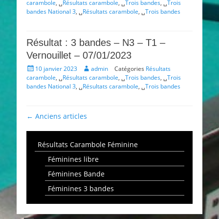
le
carambole
, ␣
Résultats carambole
, ␣
Trois bandes
, ␣
Trois
bandes National 3
, ␣
Résultats carambole
, ␣
Trois bandes
Résultat : 3 bandes – N3 – T1 –
Vernouillet – 07/01/2023
Posté
Auteur
10 janvier 2023
admin
Catégories
Résultats
le
carambole
, ␣
Résultats carambole
, ␣
Trois bandes
, ␣
Trois
bandes National 3
, ␣
Résultats carambole
, ␣
Trois bandes
Navigation
←
Anciens articles
article
Résultats Carambole Féminine
Féminines libre
Féminines Bande
Féminines 3 bandes