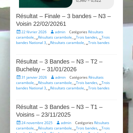
0,360 – 0,522
Résultat – Finale – 3 bandes – N3 –
Voisin 22/02/20261
Posté
Auteur
22 février 2026
admin
Catégories
Résultats
le
carambole
, ␣
Résultats carambole
, ␣
Trois bandes
, ␣
Trois
bandes National 3
, ␣
Résultats carambole
, ␣
Trois bandes
Résultat – 3 Bandes – N3 – T2 –
Buchelay – 31/01/2026
Posté
Auteur
31 janvier 2026
admin
Catégories
Résultats
le
carambole
, ␣
Résultats carambole
, ␣
Trois bandes
, ␣
Trois
bandes National 3
, ␣
Résultats carambole
, ␣
Trois bandes
Résultat – 3 Bandes – N3 – T1 –
Voisins – 23/11/2025
Posté
Auteur
24 novembre 2025
admin
Catégories
Résultats
le
carambole
, ␣
Résultats carambole
, ␣
Trois bandes
, ␣
Trois