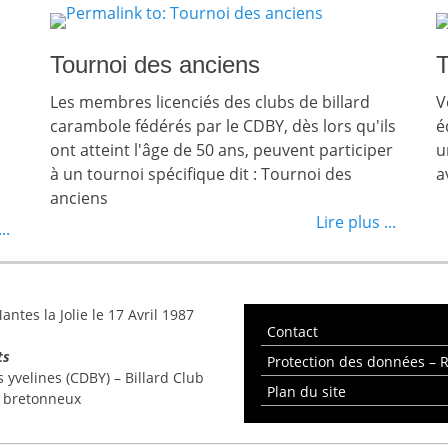
Tournoi des anciens
T
Les membres licenciés des clubs de billard
V
carambole fédérés par le CDBY, dès lors qu'ils
é
ont atteint l'âge de 50 ans, peuvent participer
u
à un tournoi spécifique dit : Tournoi des
a
anciens
Lire plus ...
..
ntes la Jolie le 17 Avril 1987
Contact
ts
Protection des données –
yvelines (CDBY) – Billard Club
Plan du site
e bretonneux