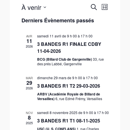
À venir
N
R
R
L
a
e
e
S
i
v
Derniers Évènements passés
c
é
c
s
h
i
l
h
t
e
g
e
e
samedi 11 avril de 9 h 00
à
17 h 00
e
AVR
r
c
a
11
3 BANDES R1 FINALE CDBY
r
c
t
t
2026
11-04-2026
i
c
h
i
o
e
h
o
BCG (Billard Club de Gargenville)
33, rue
n
des prés Labbé, Gargenville
n
e
n
d
e
e
dimanche 29 mars de 9 h 00
à
17 h 00
MAR
e
t
z
29
3 BANDES R1 T2 29-03-2026
v
u
2026
n
u
n
ARBV (Académie Royale de Billard de
a
Versailles)
6, rue Edmé Frémy, Versailles
e
e
v
s
d
i
a
É
samedi 8 novembre 2025 de 9 h 00
à
17 h 00
NOV
8
t
g
v
3 BANDES R1 T1 08-11-2025
2025
e
è
a
USC (U. S. CONFLANS)
1, rue Charles