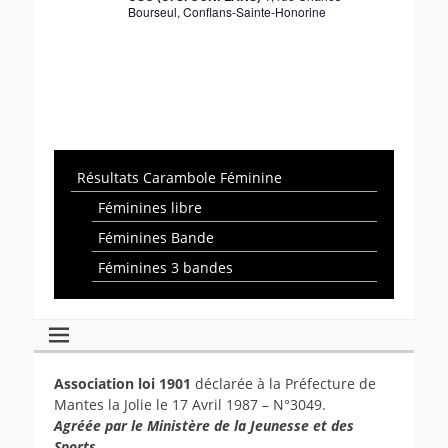
.
n
Bourseul, Conflans-Sainte-Honorine
t
e
i
m
o
e
n
n
d
t
e
v
Résultats Carambole Féminine
u
Féminines libre
e
Féminines Bande
s
Féminines 3 bandes
É
v
è
n
e
Association loi 1901
déclarée à la Préfecture de
Mantes la Jolie le 17 Avril 1987 – N°3049.
m
Agréée par le Ministère de la Jeunesse et des
e
Sports