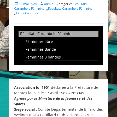
Posté
Auteur
12 mai 2024
admin
Catégories
Résultats
le
Carambole Féminine
, ␣
Résultats Carambole Féminine
,
␣
Féminines libre
Résultats Carambole Féminine
Féminines libre
Féminines Bande
Féminines 3 bandes
Association loi 1901
déclarée à la Préfecture de
Mantes la Jolie le 17 Avril 1987 – N°3049.
Agréée par le Ministère de la Jeunesse et des
Sports
Siège social :
Comité Départemental de Billard des
yvelines (CDBY) – Billard Club Vicinois – 6 rue