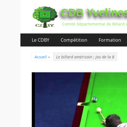
CDB Yveline
Comité Départemental de Billard 
Aller
Premier
Le CDBY
Compétition
Formation
au
menu
contenu
Accueil
»
Le billard américain ; jeu de la 8