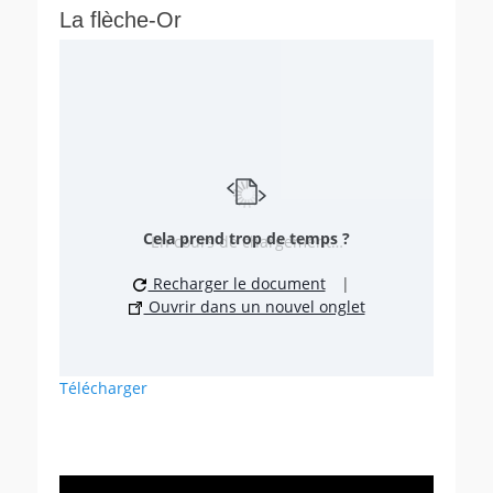
La flèche-Or
Cela prend trop de temps ?
En cours de chargement…
Recharger le document
|
Ouvrir dans un nouvel onglet
Télécharger