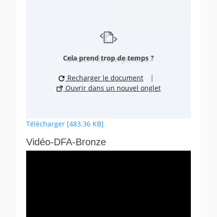
Cela prend trop de temps ?
En cours de chargement…
Recharger le document
|
Ouvrir dans un nouvel onglet
Télécharger [483.36 KB]
Vidéo-DFA-Bronze