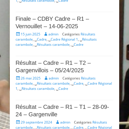
1
, ␣
Résultats carambole
, ␣
Cadre
Finale – CDBY Cadre – R1 –
Vernouillet – 14-06-2025
Posté
Auteur
15 juin 2025
admin
Catégories
Résultats
le
carambole
, ␣
Cadre
, ␣
Cadre Régional 1
, ␣
Résultats
carambole
, ␣
Résultats carambole
, ␣
Cadre
Résultat – Cadre – R1 – T2 –
Gargenvillois – 05/24/2025
Posté
Auteur
26 mai 2025
admin
Catégories
Résultats
le
carambole
, ␣
Résultats carambole
, ␣
Cadre
, ␣
Cadre Régional
1
, ␣
Résultats carambole
, ␣
Cadre
Résultat – Cadre – R1 – T1 – 28-09-
24 – Gargenville
Posté
Auteur
29 septembre 2024
admin
Catégories
Résultats
le
carambole
, ␣
Résultats carambole
, ␣
Cadre
, ␣
Cadre Régional